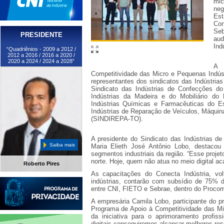
mic
neg
Est
Con
Seb
PRESIDENTE
aud
Ind
“Quadriênios - 2009 a 2012 /
2012 a 2016 / 2016 a 2020 /
2020 a 2024 / 2024 a 2028”
A 
Competitividade das Micro e Pequenas Indúst
representantes dos sindicatos das Indústria
Sindicato das Indústrias de Confecções d
Indústrias da Madeira e do Mobiliário do
Indústrias Químicas e Farmacêuticas do E
Indústrias de Reparação de Veículos, Máquin
(SINDIREPA-TO).
A presidente do Sindicato das Indústrias 
Saiba mais
Maria Elieth José Antônio Lobo, destacou
segmentos industriais da região. “Esse proje
norte. Hoje, quem não atua no meio digital aca
Roberto Pires
As capacitações do Conecta Indústria, vo
indústrias, contarão com subsídio de 75% do
entre CNI, FIETO e Sebrae, dentro do Procom
A empresária Camila Lobo, participante do p
Programa de Apoio à Competitividade das Mic
da iniciativa para o aprimoramento profis
digitais conseguiremos alcançar melhores res