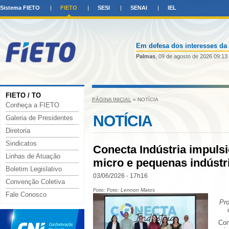
Sistema FIETO
FIETO
SESI
SENAI
IEL
Em defesa dos interesses da 
Palmas
, 09 de agosto de 2026 09:13
FIETO / TO
PÁGINA INICIAL
» NOTÍCIA
Conheça a FIETO
NOTÍCIA
Galeria de Presidentes
Diretoria
Sindicatos
Conecta Indústria impulsi
Linhas de Atuação
micro e pequenas indústr
Boletim Legislativo
03/06/2026 - 17h16
Convenção Coletiva
Foto: Foto: Lennon Matos
Fale Conosco
Pro
Com