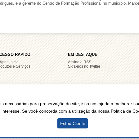
drigues, e a gerente do Centro de Formação Profissional no município, Marce
CESSO RÁPIDO
EM DESTAQUE
gina inicial
Assine o RSS
rodutos e Serviços
Siga-nos no Twitter
tre SE 03 LOTE 34-A Edifício Armando Monteiro Neto Plano Diretor Sul - Palm
as necessárias para preservação do site, isso nos ajuda a melhorar su
nteresse. Se você concorda com a utilização da nossa Política de Co
Estou Ciente