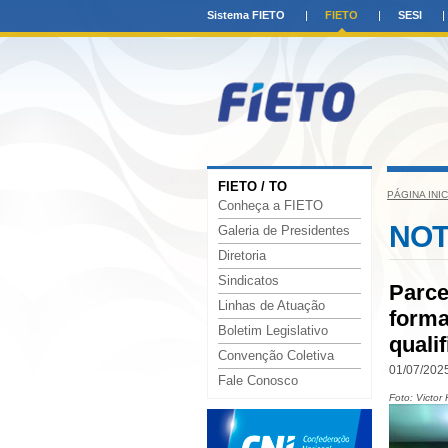
Sistema FIETO
FIETO
SESI
FIETO / TO
PÁGINA INIC
Conheça a FIETO
NOT
Galeria de Presidentes
Diretoria
Sindicatos
Parce
Linhas de Atuação
forma
Boletim Legislativo
quali
Convenção Coletiva
01/07/2025
Fale Conosco
Foto: Victor 