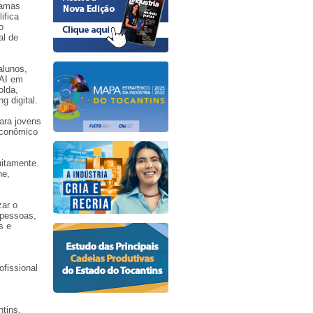
ramas
ifica
o
al de
alunos,
NAI em
olda,
g digital.
ara jovens
econômico
uitamente.
ne,
zar o
 pessoas,
s e
ofissional
tins,