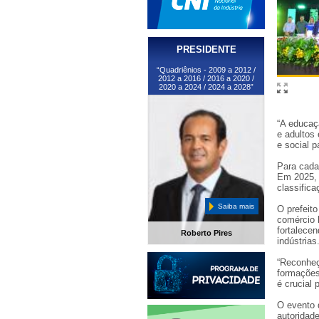
PRESIDENTE
“Quadriênios - 2009 a 2012 /
2012 a 2016 / 2016 a 2020 /
2020 a 2024 / 2024 a 2028”
“A educaç
e adultos
e social p
Para cada 
Em 2025, 
classifica
Saiba mais
O prefeit
comércio l
fortalece
Roberto Pires
indústrias
“Reconheç
formações.
é crucial 
O evento 
autoridade