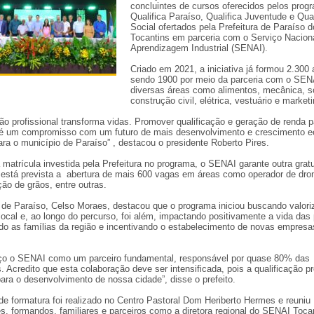
concluintes de cursos oferecidos pelos prog
Qualifica Paraíso, Qualifica Juventude e Qual
Social ofertados pela Prefeitura de Paraíso d
Tocantins em parceria com o Serviço Nacion
Aprendizagem Industrial (SENAI).
Criado em 2021, a iniciativa já formou 2.300 
sendo 1900 por meio da parceria com o SE
diversas áreas como alimentos, mecânica, s
construção civil, elétrica, vestuário e marketin
ão profissional transforma vidas. Promover qualificação e geração de renda p
 é um compromisso com um futuro de mais desenvolvimento e crescimento 
ara o município de Paraíso” , destacou o presidente Roberto Pires.
matrícula investida pela Prefeitura no programa, o SENAI garante outra grat
está prevista a abertura de mais 600 vagas em áreas como operador de dro
ção de grãos, entre outras.
o de Paraíso, Celso Moraes, destacou que o programa iniciou buscando valori
ocal e, ao longo do percurso, foi além, impactando positivamente a vida das
ndo as famílias da região e incentivando o estabelecimento de novas empresa
.
o o SENAI como um parceiro fundamental, responsável por quase 80% das
 Acredito que esta colaboração deve ser intensificada, pois a qualificação pr
para o desenvolvimento de nossa cidade”, disse o prefeito.
de formatura foi realizado no Centro Pastoral Dom Heriberto Hermes e reuniu
s, formandos, familiares e parceiros como a diretora regional do SENAI Tocan