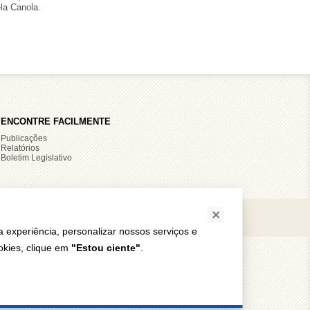
la Canola.
ENCONTRE FACILMENTE
Publicações
Relatórios
Boletim Legislativo
×
as-TO CEP: 77020-016
a experiência, personalizar nossos serviços e
okies, clique em
"Estou ciente"
.
Confederação Nacional
da Indústria