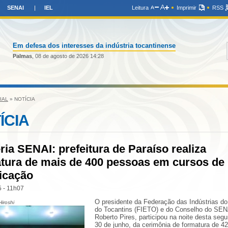
SENAI
IEL
Leitura
Imprimir
RSS
Em defesa dos interesses da indústria tocantinense
Palmas
, 08 de agosto de 2026 14:28
IAL
» NOTÍCIA
ÍCIA
ria SENAI: prefeitura de Paraíso realiza
tura de mais de 400 pessoas em cursos de
ficação
 - 11h07
O presidente da Federação das Indústrias d
Hiroshi
do Tocantins (FIETO) e do Conselho do SEN
Roberto Pires, participou na noite desta segu
30 de junho, da cerimônia de formatura de 4