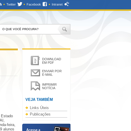
Twitter
Facebook
Intranet
DOWNLOAD
EM PDF
ENVIAR POR
E-MAIL
IMPRIMIR
NOTÍCIA
VEJA TAMBÉM
Links Úteis
Publicações
o Estado
AI,
nda-feira,
29 alunos