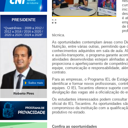
nes
cur
ini
des
é a
PRESIDENTE
emp
de 
“Quadriênios - 2009 a 2012 /
pro
2012 a 2016 / 2016 a 2020 /
técnica.
2020 a 2024 / 2024 a 2028”
As oportunidades contemplam áreas como Dire
Nutrição, entre várias outras, permitindo que
conhecimentos adquiridos em sala de aula. Al
e auxílio-transporte, o programa garante ac
atividades desenvolvidas estejam alinhadas a
proporciona o aperfeiçoamento de competênc
equipe, comunicação e responsabilidade, além
contrato.
Para as empresas, o Programa IEL de Estágio
Saiba mais
identificar e formar novos profissionais, cont
equipes. O IEL Tocantins oferece suporte co
divulgação das vagas até a oficialização do e
Roberto Pires
Os estudantes interessados podem consultar a
oficial do IEL Tocantins. As oportunidades sã
compromisso da instituição com a qualificação
produtivo no estado.
Confira as oportunidades