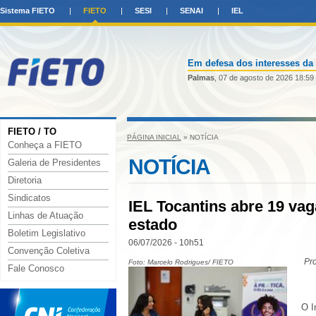
Sistema FIETO
FIETO
SESI
SENAI
IEL
Em defesa dos interesses da 
Palmas
, 07 de agosto de 2026 18:59
FIETO / TO
PÁGINA INICIAL
» NOTÍCIA
Conheça a FIETO
NOTÍCIA
Galeria de Presidentes
Diretoria
Sindicatos
IEL Tocantins abre 19 va
Linhas de Atuação
estado
Boletim Legislativo
06/07/2026 - 10h51
Convenção Coletiva
Pr
Foto: Marcelo Rodrigues/ FIETO
Fale Conosco
O I