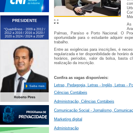
con
Urb
Com
Méd
PRESIDENTE
As
Ara
“Quadriênios - 2009 a 2012 /
2012 a 2016 / 2016 a 2020 /
Palmas, Paraíso e Porto Nacional. O Pro
2020 a 2024 / 2024 a 2028”
oportunidade para o estudante adquirir exp
trabalho.
Entre as exigências para inscrições, é neces
regularizada e ter disponibilidade de horári
horários, períodos, valor da bolsa, basta 
realização da inscrição.
Confira as vagas disponíveis:
Letras, Pedagogia, Letras - Inglês, Letras - P
Saiba mais
Ciências Contábeis
Roberto Pires
Administração, Ciências Contábeis
Comunicação Social - Jornalismo, Comunicaçã
Marketing digital
Administração