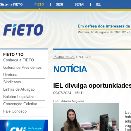
Sistema FIETO
FIETO
SESI
SENAI
IEL
Em defesa dos interesses da 
Palmas
, 10 de agosto de 2026 02:27
FIETO / TO
PÁGINA INICIAL
» NOTÍCIA
Conheça a FIETO
NOTÍCIA
Galeria de Presidentes
Diretoria
Sindicatos
IEL divulga oportunidades
Linhas de Atuação
09/07/2024 - 15h11
Boletim Legislativo
Foto: Adilvan Nogueira
Convenção Coletiva
Fale Conosco
Est
hab
adq
vag
Lod