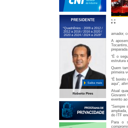
PRESIDENTE
“Quadriênios - 2009 a 2012 /
2012 a 2016 / 2016 a 2020 /
amador, c
2020 a 2024 / 2024 a 2028”
A aposen
Tocantins
preparada
“É o segu
estrutura
Quem tamb
primeira v
“É bonito 
Saiba mais
aqui”, afi
Atual qua
Roberto Pires
Giovanni 
evento ao
“Sempre s
ampliada,
do ITF en
Para o s
compromi