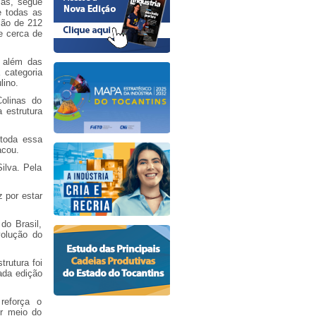
mas, segue
e todas as
ção de 212
e cerca de
u além das
 categoria
lino.
olinas do
 estrutura
 toda essa
acou.
ilva. Pela
z por estar
do Brasil,
volução do
rutura foi
ada edição
reforça o
r meio do