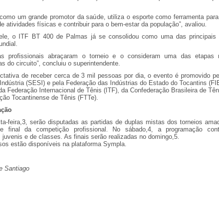
como um grande promotor da saúde, utiliza o esporte como ferramenta para 
de atividades físicas e contribuir para o bem-estar da população”, avaliou.
le, o ITF BT 400 de Palmas já se consolidou como uma das principais
undial.
tas profissionais abraçaram o torneio e o consideram uma das etapas
s do circuito”, concluiu o superintendente.
tativa de receber cerca de 3 mil pessoas por dia, o evento é promovido pe
 Indústria (SESI) e pela Federação das Indústrias do Estado do Tocantins (F
da Federação Internacional de Tênis (ITF), da Confederação Brasileira de Tên
ção Tocantinense de Tênis (FTTe).
ação
ta-feira,3, serão disputadas as partidas de duplas mistas dos torneios ama
de final da competição profissional. No sábado,4, a programação con
 juvenis e de classes. As finais serão realizadas no domingo,5.
sos estão disponíveis na plataforma Sympla.
e Santiago