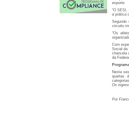
esporte.
“O SESI, 
a prática 
Segundo e
circuito m
“Os atle
organizada
Com expec
Social da
chancela 
da Federa
Program
Nesta sex
quartas 
categorias
Os ingres
Por Franc