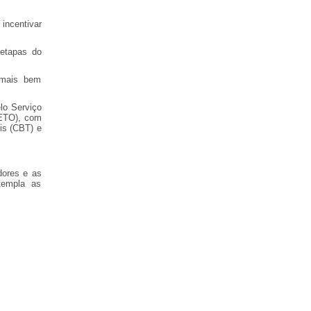
incentivar
 etapas do
 mais bem
lo Serviço
IETO), com
is (CBT) e
dores e as
templa as