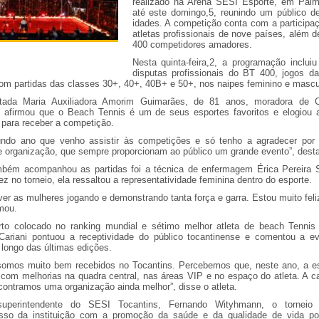
realizado na Arena SESI Esporte, em Pal
até este domingo,5, reunindo um público d
idades. A competição conta com a participa
atletas profissionais de nove países, além d
400 competidores amadores.
Nesta quinta-feira,2, a programação inclui
disputas profissionais do BT 400, jogos da
om partidas das classes 30+, 40+, 40B+ e 50+, nos naipes feminino e mascu
tada Maria Auxiliadora Amorim Guimarães, de 81 anos, moradora de C
, afirmou que o Beach Tennis é um de seus esportes favoritos e elogiou a
 para receber a competição.
ndo ano que venho assistir às competições e só tenho a agradecer por
 e organização, que sempre proporcionam ao público um grande evento”, dest
ém acompanhou as partidas foi a técnica de enfermagem Érica Pereira S
ez no torneio, ela ressaltou a representatividade feminina dentro do esporte.
ver as mulheres jogando e demonstrando tanta força e garra. Estou muito feli
rmou.
rto colocado no ranking mundial e sétimo melhor atleta de beach Tennis 
Cariani pontuou a receptividade do público tocantinense e comentou a e
 longo das últimas edições.
omos muito bem recebidos no Tocantins. Percebemos que, neste ano, a est
 com melhorias na quadra central, nas áreas VIP e no espaço do atleta. A c
contramos uma organização ainda melhor”, disse o atleta.
uperintendente do SESI Tocantins, Fernando Wityhmann, o torneio 
sso da instituição com a promoção da saúde e da qualidade de vida po