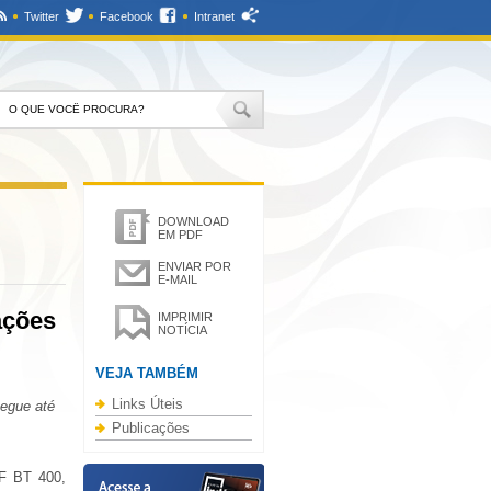
Twitter
Facebook
Intranet
DOWNLOAD
EM PDF
ENVIAR POR
E-MAIL
ações
IMPRIMIR
NOTÍCIA
VEJA TAMBÉM
Links Úteis
segue até
Publicações
TF BT 400,