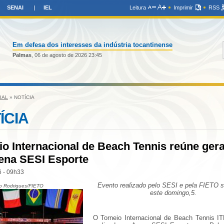
SENAI
IEL
Leitura
Imprimir
RSS
Em defesa dos interesses da indústria tocantinense
Palmas
, 06 de agosto de 2026 23:45
IAL
» NOTÍCIA
ÍCIA
io Internacional de Beach Tennis reúne ger
ena SESI Esporte
 - 09h33
Evento realizado pelo SESI e pela FIETO 
lo Rodrigues/FIETO
este domingo,5.
O Torneio Internacional de Beach Tennis I