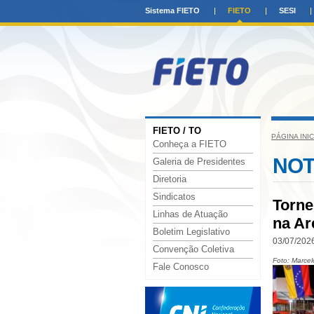
Sistema FIETO
FIETO
SESI
FIETO / TO
PÁGINA INIC
Conheça a FIETO
NOT
Galeria de Presidentes
Diretoria
Sindicatos
Torne
Linhas de Atuação
na Ar
Boletim Legislativo
03/07/2026
Convenção Coletiva
Foto: Marce
Fale Conosco