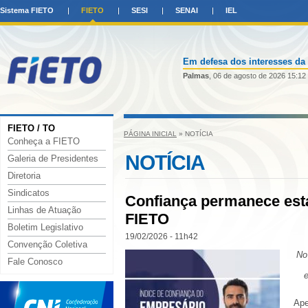
Sistema FIETO
FIETO
SESI
SENAI
IEL
Em defesa dos interesses da 
Palmas
, 06 de agosto de 2026 15:12
FIETO / TO
PÁGINA INICIAL
» NOTÍCIA
Conheça a FIETO
NOTÍCIA
Galeria de Presidentes
Diretoria
Sindicatos
Confiança permanece está
Linhas de Atuação
FIETO
Boletim Legislativo
19/02/2026 - 11h42
Convenção Coletiva
No 
Fale Conosco
Ape