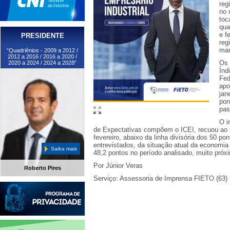
reg
no 
toc
qua
e f
PRESIDENTE
reg
man
“Quadriênios - 2009 a 2012 /
2012 a 2016 / 2016 a 2020 /
Os 
2020 a 2024 / 2024 a 2028”
Índ
Fed
apo
jan
pon
pas
O i
de Expectativas compõem o ICEI, recuou ao sa
fevereiro, abaixo da linha divisória dos 50 po
entrevistados, da situação atual da economia
Saiba mais
48,2 pontos no período analisado, muito próxi
Por Júnior Veras
Roberto Pires
Serviço: Assessoria de Imprensa FIETO (63)