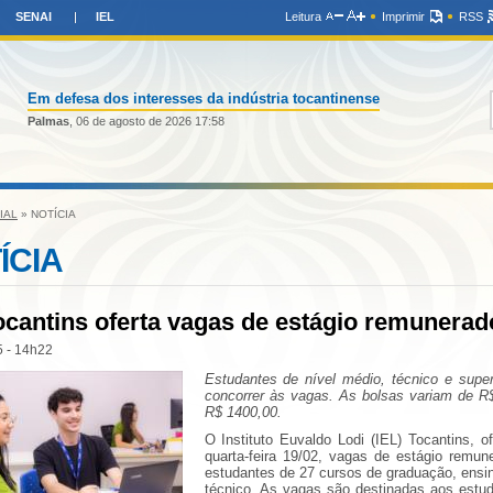
SENAI
IEL
Leitura
Imprimir
RSS
Em defesa dos interesses da indústria tocantinense
Palmas
, 06 de agosto de 2026 17:58
IAL
» NOTÍCIA
ÍCIA
ocantins oferta vagas de estágio remunerad
 - 14h22
Estudantes de nível médio, técnico e supe
concorrer às vagas. As bolsas variam de R
R$ 1400,00.
O Instituto Euvaldo Lodi (IEL) Tocantins, of
quarta-feira 19/02, vagas de estágio remun
estudantes de 27 cursos de graduação, ensi
técnico. As vagas são destinadas aos estu