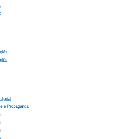
o
o
nglês
nglês
o
o
o
digital
de e Propaganda
a
a
a
a