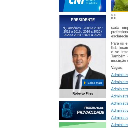
PRESIDENTE
cada emp
“Quadriênios - 2009 a 2012 /
2012 a 2016 / 2016 a 2020 /
profissi
2020 a 2024 / 2024 a 2028”
esclareci
Para os e
IEL Tocan
e se insc
Também é
inscrição
Vagas
:
Administr
Administr
Saiba mais
Administr
Roberto Pires
Administr
Administr
Administr
Administr
Administr