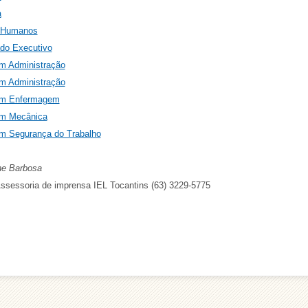
a
 Humanos
ado Executivo
m Administração
m Administração
em Enfermagem
em Mecânica
m Segurança do Trabalho
e Barbosa
Assessoria de imprensa IEL Tocantins (63) 3229-5775