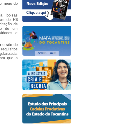
or meio do
a bolsas
riam de R$
citação de
são de um
vidades e
 o site do
 requisitos
ularizada.
ara que a