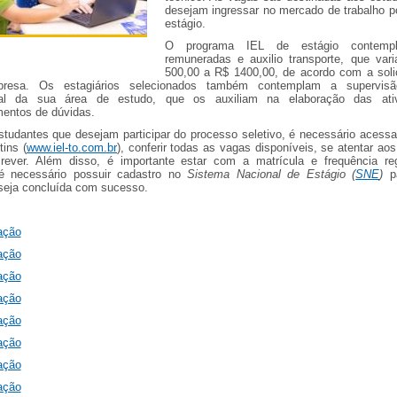
desejam ingressar no mercado de trabalho p
estágio.
O programa IEL de estágio contempl
remuneradas e auxilio transporte, que va
500,00 a R$ 1400,00, de acordo com a soli
resa. Os estagiários selecionados também contemplam a supervi
onal da sua área de estudo, que os auxiliam na elaboração das ati
mentos de dúvidas.
studantes que desejam participar do processo seletivo, é necessário acessar
tins (
www.iel-to.com.br
), conferir todas as vagas disponíveis, se atentar aos
rever. Além disso, é importante estar com a matrícula e frequência reg
 necessário possuir cadastro no
Sistema Nacional de Estágio (
SNE
)
p
 seja concluída com sucesso.
ação
ação
ação
ação
ação
ação
ação
ação