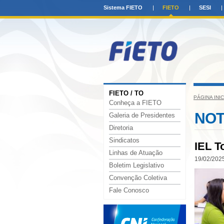
Sistema FIETO
FIETO
SESI
FIETO / TO
PÁGINA INIC
Conheça a FIETO
NOT
Galeria de Presidentes
Diretoria
Sindicatos
IEL T
Linhas de Atuação
19/02/2025
Boletim Legislativo
Convenção Coletiva
Fale Conosco