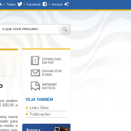
Twitter
Facebook
Intranet
DOWNLOAD
EM PDF
ENVIAR POR
E-MAIL
o
IMPRIMIR
NOTÍCIA
VEJA TAMBÉM
rior podem
$ 500,00 a
Links Úteis
Publicações
erta nesta
erado para
no médio e
dantes que